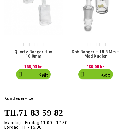










Quartz Banger Hun
Dab Banger – 18.8 Mm –
18.8mm
Med Kugler
165,00 kr.
155,00 kr.


Køb
Køb
Kundeservice
Tlf.
71 83 59 82
Mandag - Fredag:
11.00 - 17.30
Lørdag:
11 - 15.00