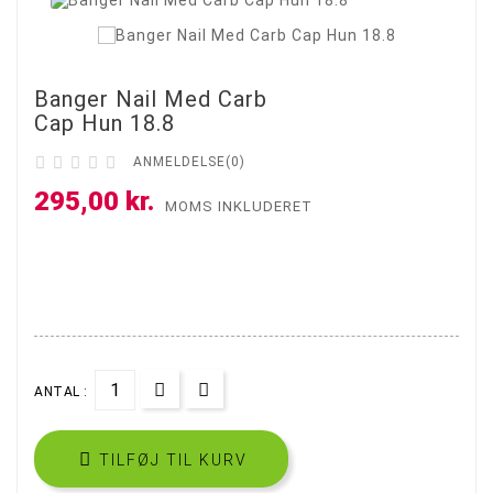
Banger Nail Med Carb
Cap Hun 18.8





ANMELDELSE(0)
295,00 kr.
MOMS INKLUDERET
ANTAL :

TILFØJ TIL KURV