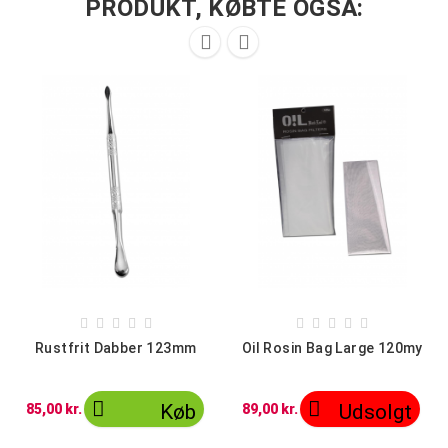
PRODUKT, KØBTE OGSÅ:












Rustfrit Dabber 123mm
Oil Rosin Bag Large 120my


Køb
Udsolgt
85,00 kr.
89,00 kr.