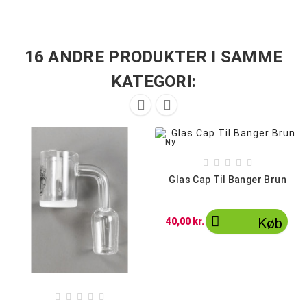
16 ANDRE PRODUKTER I SAMME
KATEGORI:


Ny





Glas Cap Til Banger Brun

Køb
40,00 kr.




