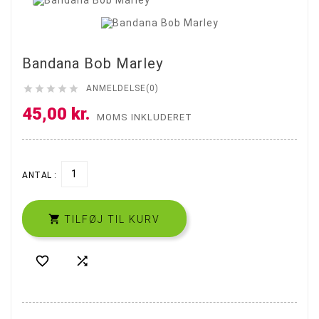
Bandana Bob Marley





ANMELDELSE(0)
45,00 kr.
MOMS INKLUDERET
ANTAL :

TILFØJ TIL KURV

