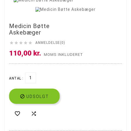
Medicin Bøtte
Askebæger





ANMELDELSE(0)
110,00 kr.
MOMS INKLUDERET
ANTAL :

UDSOLGT

