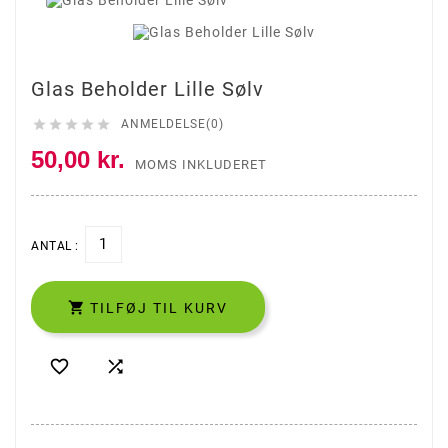
Glas Beholder Lille Sølv





ANMELDELSE(0)
50,00 kr.
MOMS INKLUDERET
ANTAL :

TILFØJ TIL KURV

