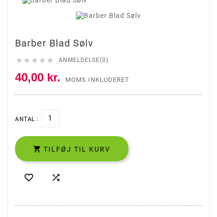
Barber Blad Sølv





ANMELDELSE(0)
40,00 kr.
MOMS INKLUDERET
ANTAL :

TILFØJ TIL KURV

