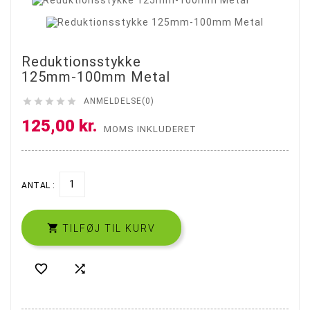
Reduktionsstykke
125mm-100mm Metal





ANMELDELSE(0)
125,00 kr.
MOMS INKLUDERET
ANTAL :

TILFØJ TIL KURV

