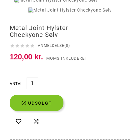
Metal Joint Hylster
Cheekyone Sølv





ANMELDELSE(0)
120,00 kr.
MOMS INKLUDERET
ANTAL :

UDSOLGT

