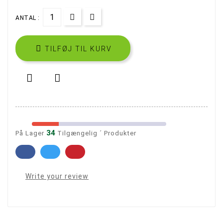
ANTAL :

TILFØJ TIL KURV


34
På Lager
Tilgængelig ´ Produkter
Write your review