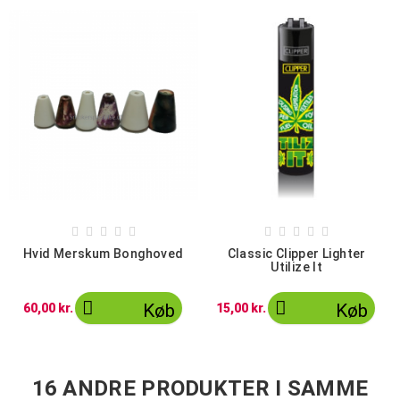










Hvid Merskum Bonghoved
Classic Clipper Lighter
Utilize It


Køb
Køb
60,00 kr.
15,00 kr.
16 ANDRE PRODUKTER I SAMME