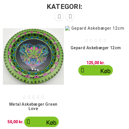
KATEGORI:







Gepard Askebæger 12cm
125,00 kr.

Køb





Metal Askebæger Green
Love

Køb
50,00 kr.