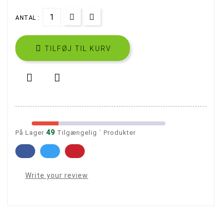
ANTAL :

TILFØJ TIL KURV


49
På Lager
Tilgængelig ´ Produkter
Write your review