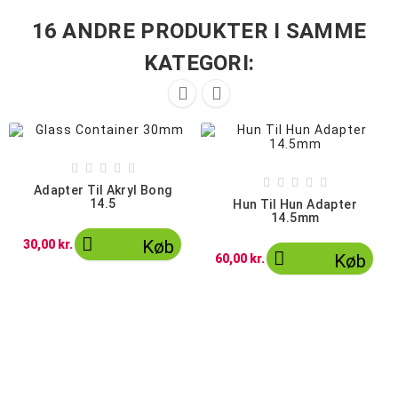
16 ANDRE PRODUKTER I SAMME
KATEGORI:












Adapter Til Akryl Bong
14.5
Hun Til Hun Adapter
14.5mm

Køb
30,00 kr.

Køb
60,00 kr.