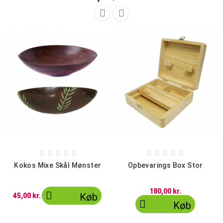












Kokos Mixe Skål Mønster
Opbevarings Box Stor
180,00 kr.

Køb
45,00 kr.

Køb