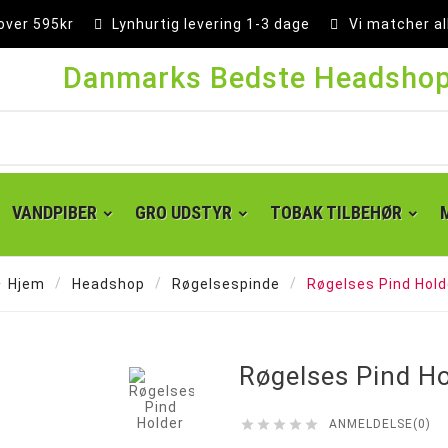
 over 595kr
Lynhurtig levering 1-3 dage
Vi matcher al
Danmarks Bedste Headsho
VANDPIBER
GRO UDSTYR
TOBAK TILBEHØR
Hjem
Headshop
Røgelsespinde
Røgelses Pind Hold

Røgelses Pind Ho





ANMELDELSE(0)
Super kingsize filter tips
Små cones 1 1/4 - 84 mm
Kingsize cones 109 mm
Party cones 140 mm
Supersize cones 180 mm
Gigantiske cones 280 mm