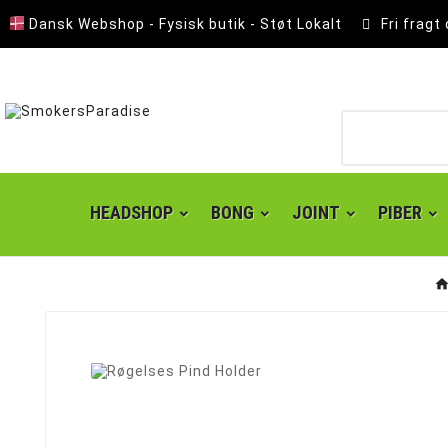
Dansk Webshop - Fysisk butik - Støt Lokalt
Fri fragt
HEADSHOP
BONG
JOINT
PIBER
Lomme Askebæger
Polyresin Askebæger
Smokers choice mixerbakker
Kingsize slim joint papir