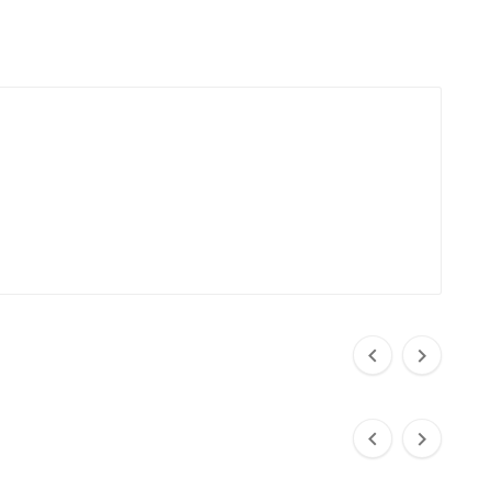



