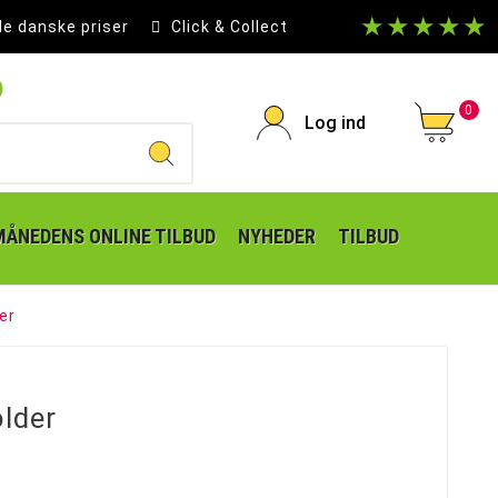
★★★★★
le danske priser
Click & Collect
p
0
Log ind
MÅNEDENS ONLINE TILBUD
NYHEDER
TILBUD
er
lder