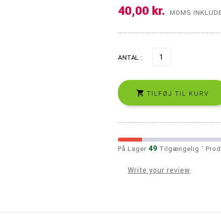
40,00 kr.
Precooler og Ash catcher
Propper og Pakninger
MOMS INKLUD
ANTAL :

TILFØJ TIL KURV
49
På Lager
Tilgængelig ´ Prod
Write your review