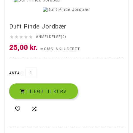
Duft Pinde Jordbær





ANMELDELSE(0)
25,00 kr.
MOMS INKLUDERET
ANTAL :

TILFØJ TIL KURV

