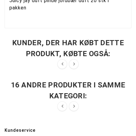
Juicy jay duft pinde jordbær duft 20 stk i
pakken
KUNDER, DER HAR KØBT DETTE
PRODUKT, KØBTE OGSÅ:


16 ANDRE PRODUKTER I SAMME
KATEGORI:


Kundeservice