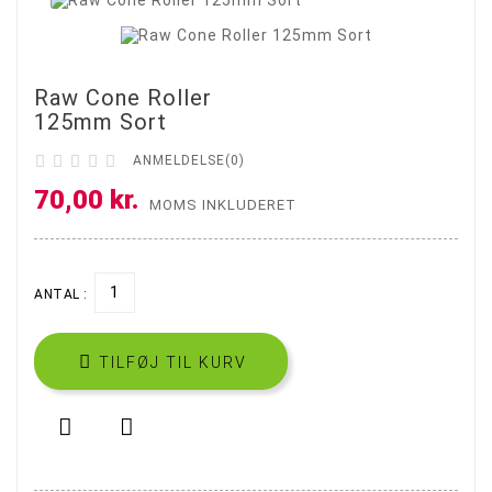
Raw Cone Roller
125mm Sort





ANMELDELSE(0)
70,00 kr.
MOMS INKLUDERET
ANTAL :

TILFØJ TIL KURV

