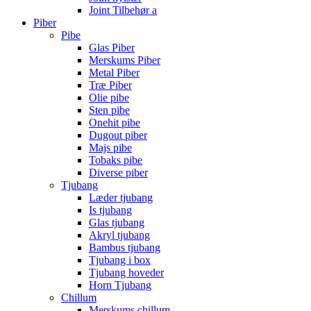
Joint Tilbehør a
Piber
Pibe
Glas Piber
Merskums Piber
Metal Piber
Træ Piber
Olie pibe
Sten pibe
Onehit pibe
Dugout piber
Majs pibe
Tobaks pibe
Diverse piber
Tjubang
Læder tjubang
Is tjubang
Glas tjubang
Akryl tjubang
Bambus tjubang
Tjubang i box
Tjubang hoveder
Horn Tjubang
Chillum
Merskums chillum