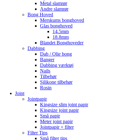
Metal slamrør
Andre slamrør
Bong Hoved
Merskums bonghoved
Glas bonghoved
14.5mm
18.8mm
Blandet Bonghoveder
Dabbing
Dab / Olie bong
Banger
Dabbing værktøj
Nails
Tilbehør
Silikone tilbehør
Rosin
Joint
Jointpapir
Kingsize slim joint papir
Kingsize joint papir
Små papir
Meter joint papir
Jointpapir + filter
Filter Tips
Små filter tips