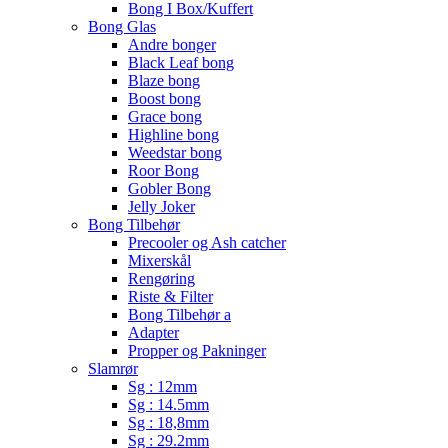
Bong I Box/Kuffert
Bong Glas
Andre bonger
Black Leaf bong
Blaze bong
Boost bong
Grace bong
Highline bong
Weedstar bong
Roor Bong
Gobler Bong
Jelly Joker
Bong Tilbehør
Precooler og Ash catcher
Mixerskål
Rengøring
Riste & Filter
Bong Tilbehør a
Adapter
Propper og Pakninger
Slamrør
Sg : 12mm
Sg : 14.5mm
Sg : 18,8mm
Sg : 29.2mm