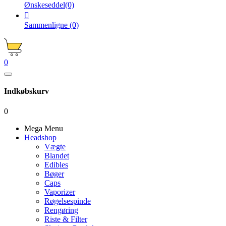
Ønskeseddel
(0)

Sammenligne
(0)
0
Indkøbskurv
0
Mega Menu
Headshop
Vægte
Blandet
Edibles
Bøger
Caps
Vaporizer
Røgelsespinde
Rengøring
Riste & Filter