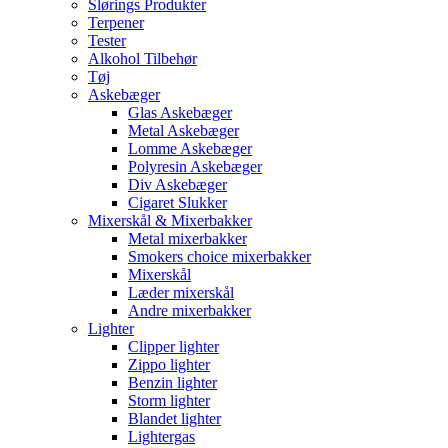
Slørings Produkter
Terpener
Tester
Alkohol Tilbehør
Tøj
Askebæger
Glas Askebæger
Metal Askebæger
Lomme Askebæger
Polyresin Askebæger
Div Askebæger
Cigaret Slukker
Mixerskål & Mixerbakker
Metal mixerbakker
Smokers choice mixerbakker
Mixerskål
Læder mixerskål
Andre mixerbakker
Lighter
Clipper lighter
Zippo lighter
Benzin lighter
Storm lighter
Blandet lighter
Lightergas