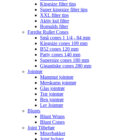
Kingsize filter tips
Super kingsize filter tips
XXL filter tips
Aktiv kul filter
Bomulds filter
Færdig Rullet Cones
Små cones 1 1/4 - 84 mm
Kingsize cones 109 mm
B52 cones 120 mm
Party cones 140 mm
Supersize cones 180 mm
Gigantiske cones 280 mm
Jointrør
Mammut jointrør
Merskums jointrør
Glas jointrør
Træ jointrør
Ben jointrør
Ler Jointrør
Blunts
Blunt Wraps
Blunt Cones
Joint Tilbehør
Mixerbakker
Joint hylster