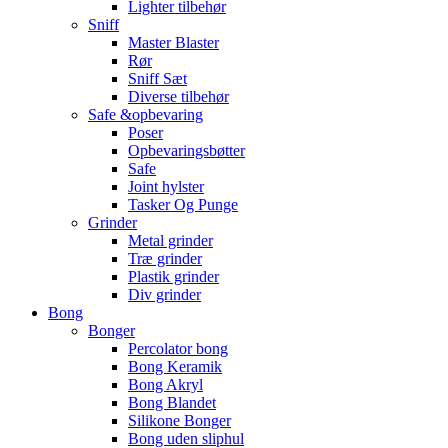
Lighter tilbehør
Sniff
Master Blaster
Rør
Sniff Sæt
Diverse tilbehør
Safe &opbevaring
Poser
Opbevaringsbøtter
Safe
Joint hylster
Tasker Og Punge
Grinder
Metal grinder
Træ grinder
Plastik grinder
Div grinder
Bong
Bonger
Percolator bong
Bong Keramik
Bong Akryl
Bong Blandet
Silikone Bonger
Bong uden sliphul