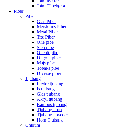
Joint hylster
Joint Tilbehør a
Piber
Pibe
Glas Piber
Merskums Piber
Metal Piber
Træ Piber
Olie pibe
Sten pibe
Onehit pibe
Dugout piber
Majs pibe
Tobaks pibe
Diverse piber
Tjubang
Læder tjubang
Is tjubang
Glas tjubang
Akryl tjubang
Bambus tjubang
Tjubang i box
Tjubang hoveder
Horn Tjubang
Chillum