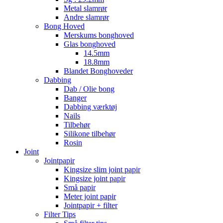
Metal slamrør
Andre slamrør
Bong Hoved
Merskums bonghoved
Glas bonghoved
14.5mm
18.8mm
Blandet Bonghoveder
Dabbing
Dab / Olie bong
Banger
Dabbing værktøj
Nails
Tilbehør
Silikone tilbehør
Rosin
Joint
Jointpapir
Kingsize slim joint papir
Kingsize joint papir
Små papir
Meter joint papir
Jointpapir + filter
Filter Tips