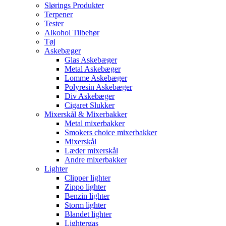
Slørings Produkter
Terpener
Tester
Alkohol Tilbehør
Tøj
Askebæger
Glas Askebæger
Metal Askebæger
Lomme Askebæger
Polyresin Askebæger
Div Askebæger
Cigaret Slukker
Mixerskål & Mixerbakker
Metal mixerbakker
Smokers choice mixerbakker
Mixerskål
Læder mixerskål
Andre mixerbakker
Lighter
Clipper lighter
Zippo lighter
Benzin lighter
Storm lighter
Blandet lighter
Lightergas