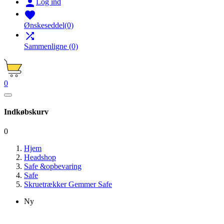

Log ind

Ønskeseddel
(0)

Sammenligne
(0)
0
Indkøbskurv
0
Hjem
Headshop
Safe &opbevaring
Safe
Skruetrækker Gemmer Safe
Ny