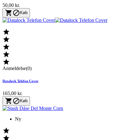
50,00 kr.


Køb





Anmeldelse(0)
Datalock Telefon Cover
165,00 kr.


Køb
Ny

