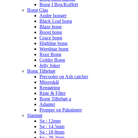
Bong I Box/Kuffert
Bong Glas
Andre bonger
Black Leaf bong
Blaze bong
Boost bong
Grace bong
Highline bong
Weedstar bong
Roor Bong
Gobler Bong
Jelly Joker
Bong Tilbehør
Precooler og Ash catcher
Mixerskål
Rengøring
Riste & Filter
Bong Tilbehør a
Adapter
Propper og Pakninger
Slamrør
Sg : 12mm
Sg : 14.5mm
Sg : 18,8mm
Sg : 29.2mm