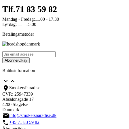
Tlf.
71 83 59 82
Mandag - Fredag:
11.00 - 17.30
Lørdag:
11 - 15.00
Betalingsmetoder
Abonner
Okay
Butiksinformation


location_on
SmokersParadise
CVR: 25947339
Absalonsgade 17
4200 Slagelse
Danmark
email
info@smokersparadise.dk
call
+45 71 83 59 82
Åbningstider