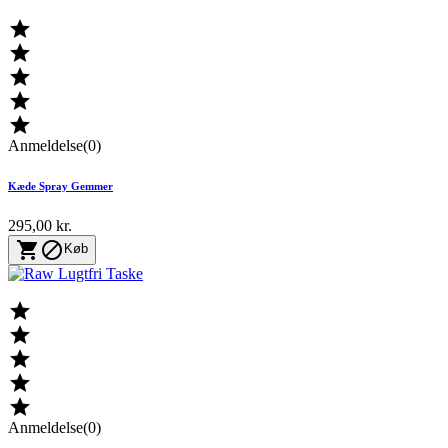





Anmeldelse(0)
Kæde Spray Gemmer
295,00 kr.


Køb





Anmeldelse(0)