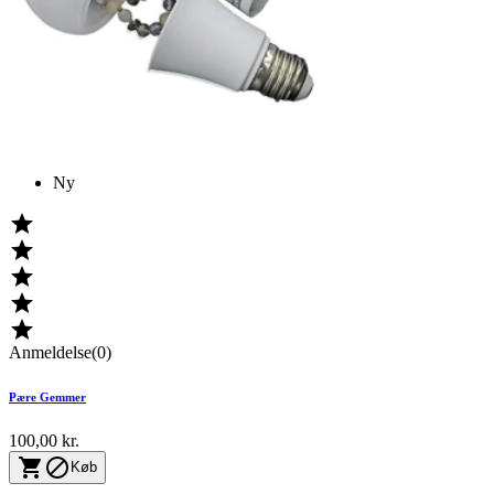
Ny





Anmeldelse(0)
Pære Gemmer
100,00 kr.


Køb