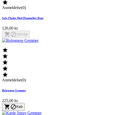

Anmeldelse(0)
Safe Flaske Med Hemmeligt Rum
120,00 kr.


Udsolgt





Anmeldelse(0)
Bolognese Gemmer
225,00 kr.


Køb