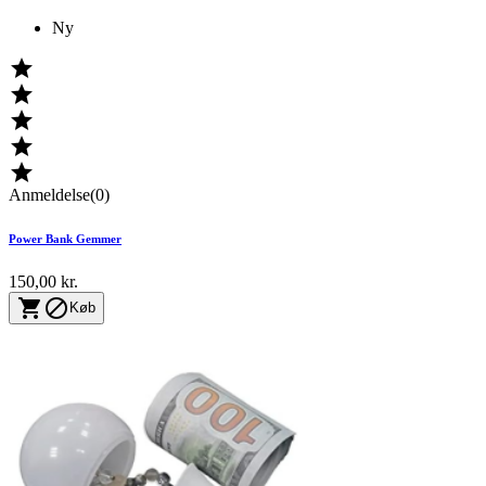
Ny





Anmeldelse(0)
Power Bank Gemmer
150,00 kr.


Køb