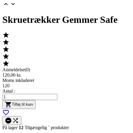


Skruetrækker Gemmer Safe





Anmeldelse(0)
120,00 kr.
Moms inkluderet
120
Antal :

Tilføj til kurv



På lager
12
Tilgængelig ´ produkter