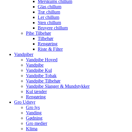
Merskums chillum
Glas chillum
Træ chillum
Ler chillum
Sten chillum
Bruyere chillum
Pibe Tilbehør
Tilbehør
Rengøring
Riste & Filter
Vandpiber
Vandpibe Hoved
Vandpibe
Vandpibe Kul
Vandpibe Tobak
Vandpibe Tilbehør
Vandpibe Slanger & Mundstykker
Kul tænder
Rengøring
Gro Udstyr
Gro lys
Vanding
Gødning
Gro medier
Klima