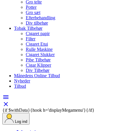
Gro telte
Potter
Gro sæt
Efterbehandling
Div tilbehør
Tobak Tilbehør
Cigaret papir
Filter
Cigaret Etui
Rulle Maskine
Cigaret Slukker
Pibe Tilbehør
Cigar Klipper
Div Tilbehør
Månedens Online Tilbud
Nyheder
Tilbud


{if $withData}{hook h='displayMegamenu'}{/if}
Log ind