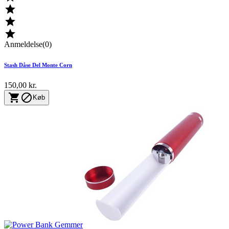



Anmeldelse(0)
Stash Dåse Del Monte Corn
150,00 kr.


Køb