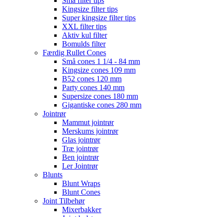
Små filter tips
Kingsize filter tips
Super kingsize filter tips
XXL filter tips
Aktiv kul filter
Bomulds filter
Færdig Rullet Cones
Små cones 1 1/4 - 84 mm
Kingsize cones 109 mm
B52 cones 120 mm
Party cones 140 mm
Supersize cones 180 mm
Gigantiske cones 280 mm
Jointrør
Mammut jointrør
Merskums jointrør
Glas jointrør
Træ jointrør
Ben jointrør
Ler Jointrør
Blunts
Blunt Wraps
Blunt Cones
Joint Tilbehør
Mixerbakker