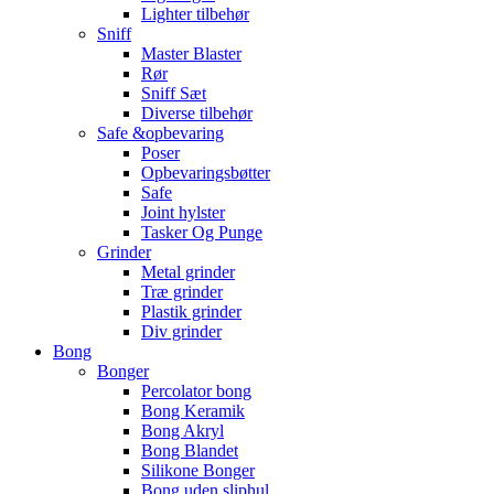
Lighter tilbehør
Sniff
Master Blaster
Rør
Sniff Sæt
Diverse tilbehør
Safe &opbevaring
Poser
Opbevaringsbøtter
Safe
Joint hylster
Tasker Og Punge
Grinder
Metal grinder
Træ grinder
Plastik grinder
Div grinder
Bong
Bonger
Percolator bong
Bong Keramik
Bong Akryl
Bong Blandet
Silikone Bonger
Bong uden sliphul