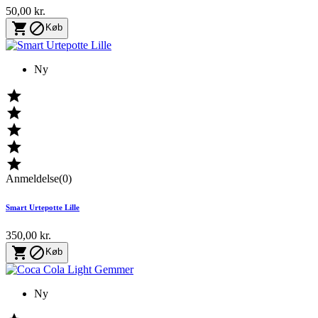
50,00 kr.


Køb
Ny





Anmeldelse(0)
Smart Urtepotte Lille
350,00 kr.


Køb
Ny