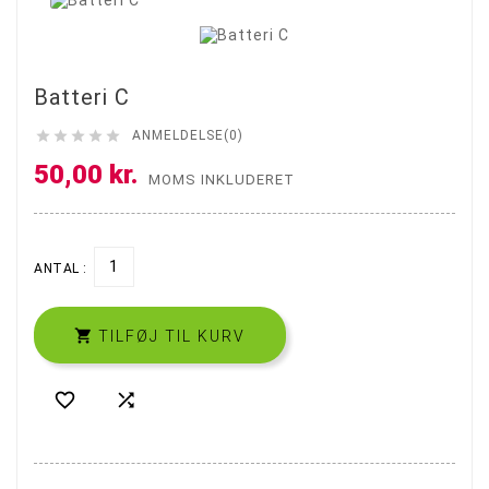
Batteri C





ANMELDELSE(0)
50,00 kr.
MOMS INKLUDERET
ANTAL :

TILFØJ TIL KURV

