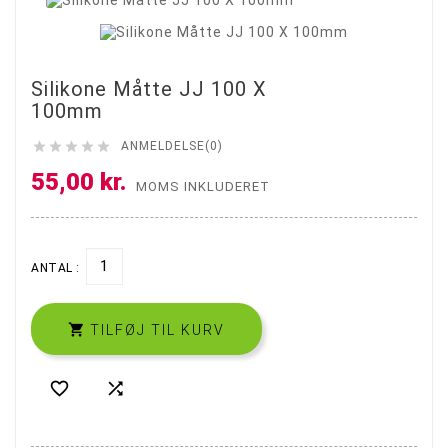
Silikone Måtte JJ 100 X
100mm





ANMELDELSE(0)
55,00 kr.
MOMS INKLUDERET
ANTAL :

TILFØJ TIL KURV

