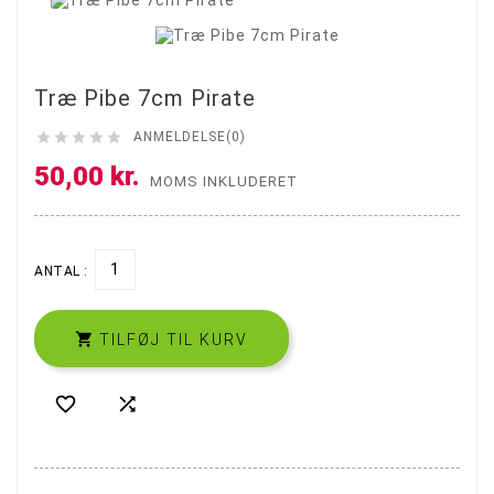
Træ Pibe 7cm Pirate





ANMELDELSE(0)
50,00 kr.
MOMS INKLUDERET
ANTAL :

TILFØJ TIL KURV

