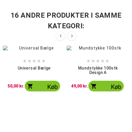
16 ANDRE PRODUKTER I SAMME
KATEGORI:












Universal Bælge
Mundstykke 100stk
Design A


Køb
Køb
50,00 kr.
49,00 kr.