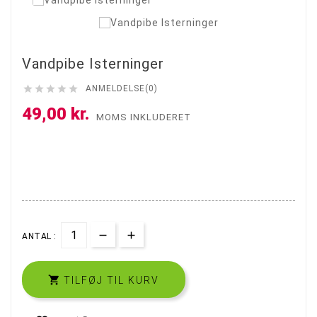
Vandpibe Isterninger





ANMELDELSE(0)
49,00 kr.
MOMS INKLUDERET
ANTAL :

TILFØJ TIL KURV