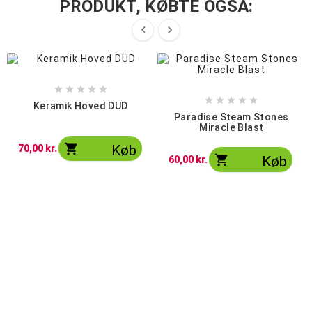
PRODUKT, KØBTE OGSÅ:












Keramik Hoved DUD
Paradise Steam Stones
Miracle Blast

Køb
70,00 kr.

Køb
60,00 kr.