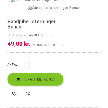
Vandpibe Isterninger
Banan





ANMELDELSE(0)
49,00 kr.
MOMS INKLUDERET
ANTAL :

TILFØJ TIL KURV

