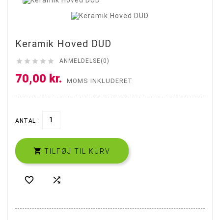
Keramik Hoved DUD





ANMELDELSE(0)
70,00 kr.
MOMS INKLUDERET
ANTAL :

TILFØJ TIL KURV

