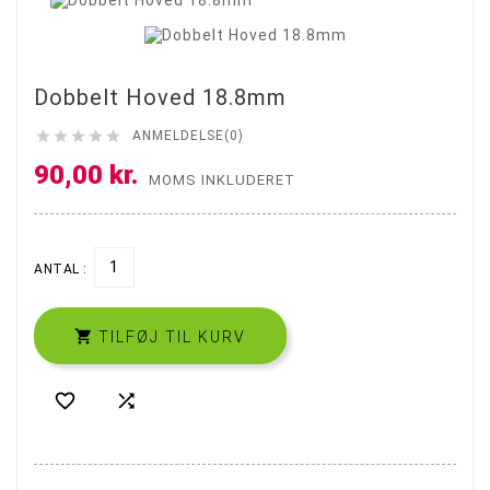
Dobbelt Hoved 18.8mm





ANMELDELSE(0)
90,00 kr.
MOMS INKLUDERET
ANTAL :

TILFØJ TIL KURV

