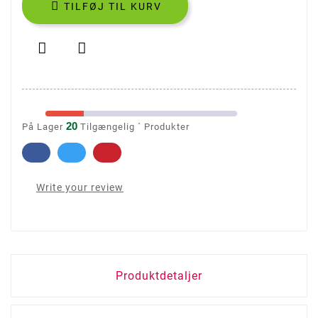

TILFØJ TIL KURV


20
På Lager
Tilgængelig ´ Produkter
Write your review
Produktdetaljer