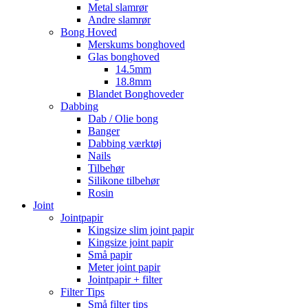
Metal slamrør
Andre slamrør
Bong Hoved
Merskums bonghoved
Glas bonghoved
14.5mm
18.8mm
Blandet Bonghoveder
Dabbing
Dab / Olie bong
Banger
Dabbing værktøj
Nails
Tilbehør
Silikone tilbehør
Rosin
Joint
Jointpapir
Kingsize slim joint papir
Kingsize joint papir
Små papir
Meter joint papir
Jointpapir + filter
Filter Tips
Små filter tips