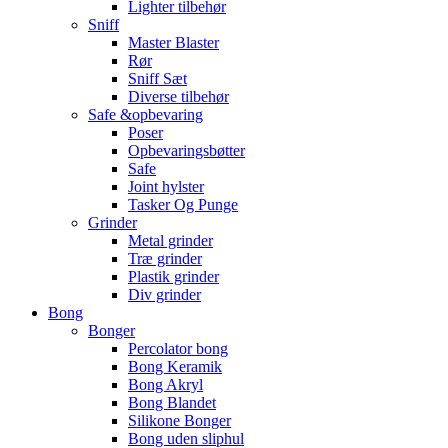
Lighter tilbehør
Sniff
Master Blaster
Rør
Sniff Sæt
Diverse tilbehør
Safe &opbevaring
Poser
Opbevaringsbøtter
Safe
Joint hylster
Tasker Og Punge
Grinder
Metal grinder
Træ grinder
Plastik grinder
Div grinder
Bong
Bonger
Percolator bong
Bong Keramik
Bong Akryl
Bong Blandet
Silikone Bonger
Bong uden sliphul