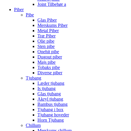
Joint Tilbehør a
Piber
Pibe
Glas Piber
Merskums Piber
Metal Piber
Træ Piber
Olie pibe
Sten pibe
Onehit pibe
Dugout piber
Majs pibe
Tobaks pibe
Diverse piber
Tjubang
Læder tjubang
Is tjubang
Glas tjubang
Akryl tjubang
Bambus tjubang
Tjubang i box
Tjubang hoveder
Horn Tjubang
Chillum
Merskums chillum