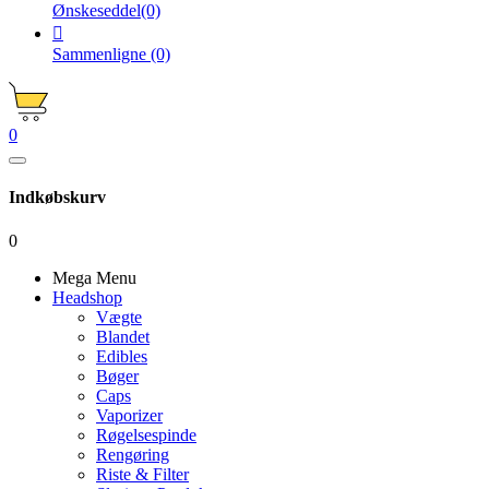
Ønskeseddel
(0)

Sammenligne
(0)
0
Indkøbskurv
0
Mega Menu
Headshop
Vægte
Blandet
Edibles
Bøger
Caps
Vaporizer
Røgelsespinde
Rengøring
Riste & Filter