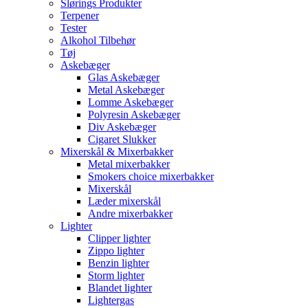
Slørings Produkter
Terpener
Tester
Alkohol Tilbehør
Tøj
Askebæger
Glas Askebæger
Metal Askebæger
Lomme Askebæger
Polyresin Askebæger
Div Askebæger
Cigaret Slukker
Mixerskål & Mixerbakker
Metal mixerbakker
Smokers choice mixerbakker
Mixerskål
Læder mixerskål
Andre mixerbakker
Lighter
Clipper lighter
Zippo lighter
Benzin lighter
Storm lighter
Blandet lighter
Lightergas