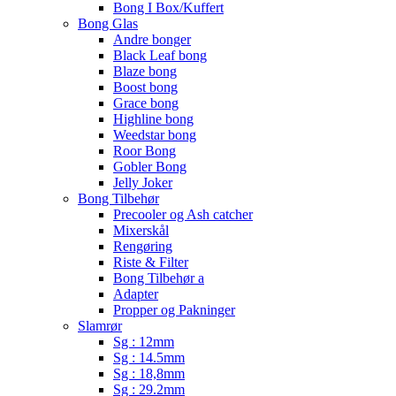
Bong I Box/Kuffert
Bong Glas
Andre bonger
Black Leaf bong
Blaze bong
Boost bong
Grace bong
Highline bong
Weedstar bong
Roor Bong
Gobler Bong
Jelly Joker
Bong Tilbehør
Precooler og Ash catcher
Mixerskål
Rengøring
Riste & Filter
Bong Tilbehør a
Adapter
Propper og Pakninger
Slamrør
Sg : 12mm
Sg : 14.5mm
Sg : 18,8mm
Sg : 29.2mm