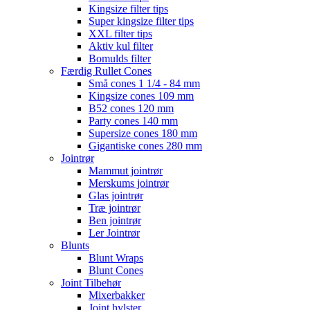
Kingsize filter tips
Super kingsize filter tips
XXL filter tips
Aktiv kul filter
Bomulds filter
Færdig Rullet Cones
Små cones 1 1/4 - 84 mm
Kingsize cones 109 mm
B52 cones 120 mm
Party cones 140 mm
Supersize cones 180 mm
Gigantiske cones 280 mm
Jointrør
Mammut jointrør
Merskums jointrør
Glas jointrør
Træ jointrør
Ben jointrør
Ler Jointrør
Blunts
Blunt Wraps
Blunt Cones
Joint Tilbehør
Mixerbakker
Joint hylster