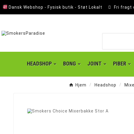
Dansk Webshop - Fysisk butik - Støt Lokalt
Fri fragt
HEADSHOP
BONG
JOINT
PIBER
Hjem
Headshop
Mixe
Ny
Lomme Askebæger
Polyresin Askebæger
Smokers choice mixerbakker
Kingsize slim joint papir