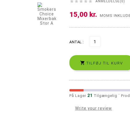





ANMELDELSE(0)
Precooler og Ash catcher
Propper og Pakninger
15,00 kr.
MOMS INKLUD
ANTAL :

TILFØJ TIL KURV
21
På Lager
Tilgængelig ´ Prod
Write your review