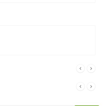



