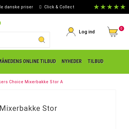
★★★★★
le danske priser
Click & Collect
p
0
Log ind
MÅNEDENS ONLINE TILBUD
NYHEDER
TILBUD
ers Choice Mixerbakke Stor A
Mixerbakke Stor