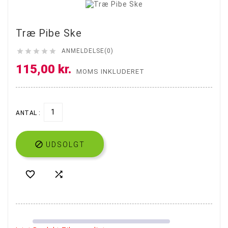
Træ Pibe Ske





ANMELDELSE(0)
115,00 kr.
MOMS INKLUDERET
ANTAL :

UDSOLGT

