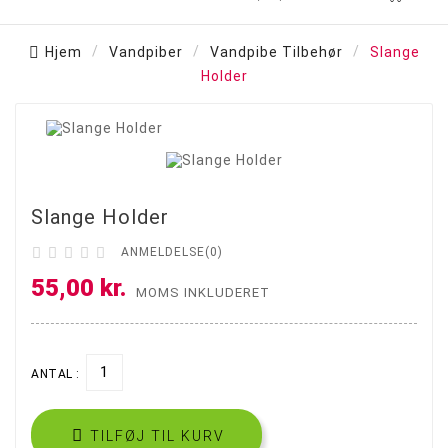
Hjem
Vandpiber
Vandpibe Tilbehør
Slange
Holder

Slange Holder





ANMELDELSE(0)
55,00 kr.
MOMS INKLUDERET
ANTAL :

TILFØJ TIL KURV