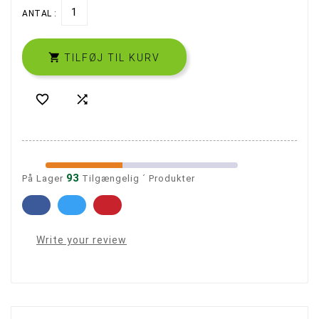
ANTAL :

TILFØJ TIL KURV


93
På Lager
Tilgængelig ´ Produkter
Write your review